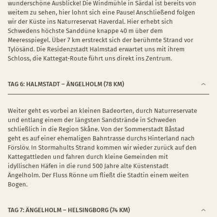
wunderschöne Ausblicke! Die Windmühle in Särdal ist bereits von
weitem zu sehen, hier lohnt sich eine Pause! Anschließend folgen
wir der Küste ins Naturreservat Haverdal. Hier erhebt sich
Schwedens höchste Sanddüne knappe 40 m über dem
Meeresspiegel. Über 7 km erstreckt sich der berühmte Strand vor
Tylösänd. Die Residenzstadt Halmstad erwartet uns mit ihrem
Schloss, die Kattegat-Route führt uns direkt ins Zentrum.
TAG 6: HALMSTADT – ÄNGELHOLM (78 KM)
Weiter geht es vorbei an kleinen Badeorten, durch Naturreservate
und entlang einem der längsten Sandstrände in Schweden
schließlich in die Region Skåne. Von der Sommerstadt Båstad
geht es auf einer ehemaligen Bahntrasse durchs Hinterland nach
Förslöv. In Stormahults Strand kommen wir wieder zurück auf den
Kattegattleden und fahren durch kleine Gemeinden mit
idyllischen Häfen in die rund 500 Jahre alte Küstenstadt
Ängelholm. Der Fluss Rönne um fließt die Stadtin einem weiten
Bogen.
TAG 7: ÄNGELHOLM – HELSINGBORG (74 KM)