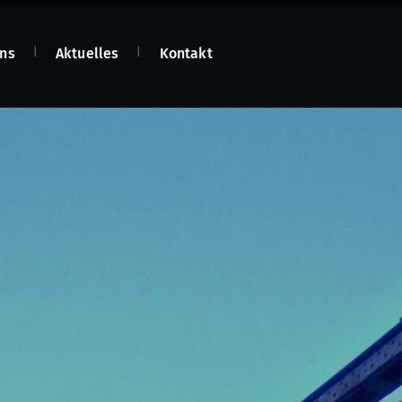
ns
Aktuelles
Kontakt
n
n
net