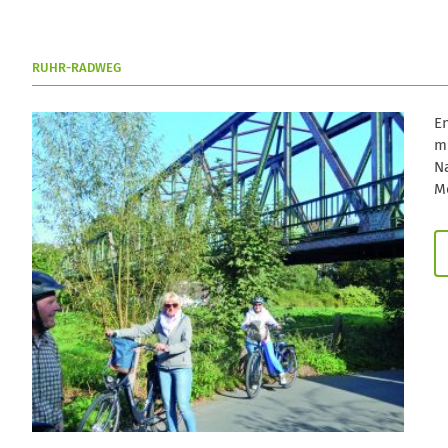
RUHR-RADWEG
E
mi
N
M