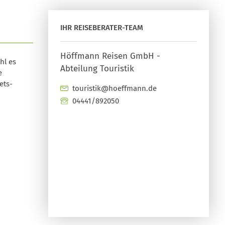
IHR REISEBERATER-TEAM
Höffmann Reisen GmbH -
hl es
Abteilung Touristik
e
ets-
touristik@hoeffmann.de
04441/892050