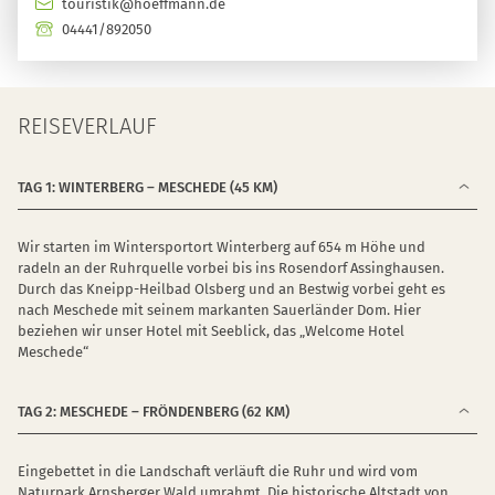
touristik@hoeffmann.de
04441/892050
REISEVERLAUF
TAG 1: WINTERBERG – MESCHEDE (45 KM)
Wir starten im Wintersportort Winterberg auf 654 m Höhe und
radeln an der Ruhrquelle vorbei bis ins Rosendorf Assinghausen.
Durch das Kneipp-Heilbad Olsberg und an Bestwig vorbei geht es
nach Meschede mit seinem markanten Sauerländer Dom. Hier
beziehen wir unser Hotel mit Seeblick, das „Welcome Hotel
Meschede“
TAG 2: MESCHEDE – FRÖNDENBERG (62 KM)
Eingebettet in die Landschaft verläuft die Ruhr und wird vom
Naturpark Arnsberger Wald umrahmt. Die historische Altstadt von