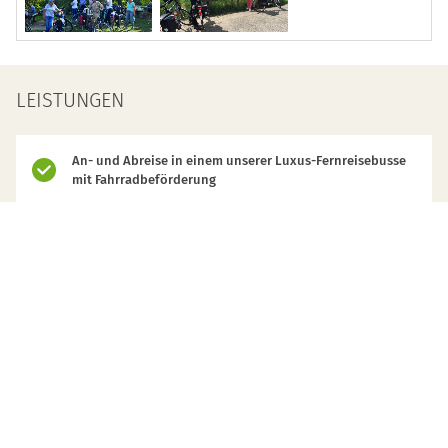
LEISTUNGEN
An- und Abreise in einem unserer Luxus-Fernreisebusse
mit Fahrradbeförderung
Alle Transfer-, Ausflugs-und Besichtigungsfahrten vor Ort
2 Übernachtungen im 4-SterneHotel „Welcome Hotel
Meschede“ inkl. Frühstück
2 Übernachtungen im 4-SterneHotel „Ramada by
Wyndham Hotel Essen“ im Doppelzimmer inkl. Frühstück