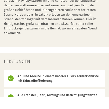
Zurück in Havneby starten wir eine Rundtour auf der südlichsten
dänischen Wattenmeerinsel mit seiner einzigartigen Natur, den
großen Heideflächen und Dünengebieten sowie dem breitesten
Strand Nordeuropas. In Lakolk erleben wir den einzigartigen
Strand, den wir sogar mit dem Fahrrad befahren können. Hier ist
richtig was los, große Lenkdrachen und Skysurfer. Voller toller
Eindrücke geht es zurück in die Heimat, wo wir am späten Abend
ankommen.
LEISTUNGEN
An- und Abreise in einem unserer Luxus-Fernreisebusse
mit Fahrradbeförderung
Alle Transfer-, Fähr-, Ausflugsund Besichtigungsfahrten
vor Ort