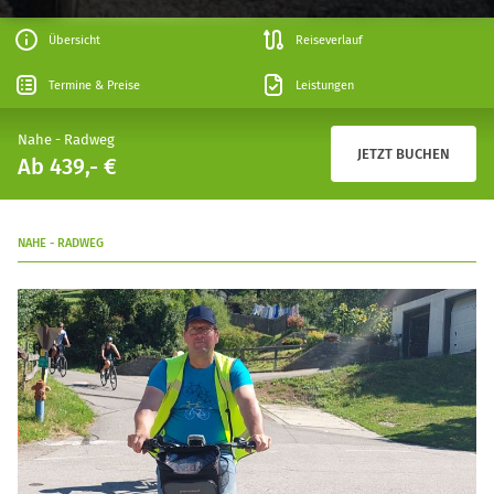
Übersicht
Reiseverlauf
Termine & Preise
Leistungen
Nahe - Radweg
JETZT BUCHEN
Ab 439,- €
NAHE - RADWEG