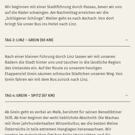
Wir beginnen mit einer Stadtführung durch Passau, bevor wir uns
auf die Räder schwingen. Am Nachmittag erreichen wir die
„Schlögener Schlinge“. Weiter geht es nach Aschach. Von dort
bringt Sie unser Bus ins Hotel nach Linz.
TAG 3: LINZ – GREIN (65 KM)
Nach einer kleinen Führung durch Linz lassen wir mit unseren
Rädern die Stadt hinter uns und tauchen in die ländliche Region
des Umlandes ein. Auf der Route zu unserem heutigen
Etappenziel Grein säumen schmucke Städtchen unseren Weg. Von
Grein fahren wir mit dem Bus zurück nach Linz.
TAG 4: GREIN – SPITZ (67 KM)
Ab Grein geht es vorbei an Melk, berühmt für seinen Benediktiner
Stift. Ab hier beginnt der wohl lieblichste Abschnitt: Die Wachau
mit ihrer jahrhundertealten Winzerkultur, wo die besten Weine
Österreichs in teils extremen Hanglagen heranwachsen. Wir
werden im malerischen Örtchen Spitz übernachten und die