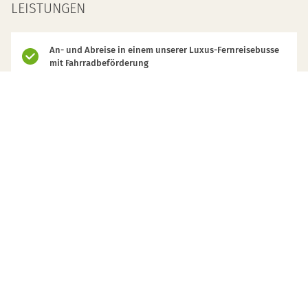
LEISTUNGEN
An- und Abreise in einem unserer Luxus-Fernreisebusse
mit Fahrradbeförderung
Alle Transfer-, Ausflugs-, und Besichtigungsfahrten vor
Ort
7 Übernachtungen in Hotels oder Gasthöfen der guten
Mittelklasse im Doppelzimmer inkl. Frühstück
Donau-Fährfahrt
Heurigen-Abend
Volles Programm (wie beschrieben)