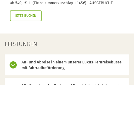
ab 549,- €
(Einzelzimmerzuschlag + 145€) - AUSGEBUCHT
JETZT BUCHEN
LEISTUNGEN
An- und Abreise in einem unserer Luxus-Fernreisebusse
mit Fahrradbeförderung
Alle Transfer-, Ausflugs- und Besichtigungsfahrten vor
Ort
3 Übernachtungen im 4-SterneHotel „Berlin, Berlin“ im
Doppelzimmer inkl. Frühstück
2 Tage ortskundige „Berlin- Radreiseleitung“