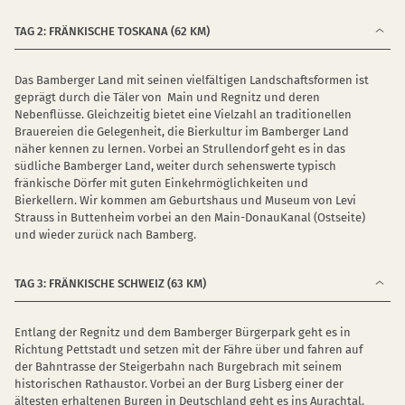
TAG 2: FRÄNKISCHE TOSKANA (62 KM)
Das Bamberger Land mit seinen vielfältigen Landschaftsformen ist
geprägt durch die Täler von Main und Regnitz und deren
Nebenflüsse. Gleichzeitig bietet eine Vielzahl an traditionellen
Brauereien die Gelegenheit, die Bierkultur im Bamberger Land
näher kennen zu lernen. Vorbei an Strullendorf geht es in das
südliche Bamberger Land, weiter durch sehenswerte typisch
fränkische Dörfer mit guten Einkehrmöglichkeiten und
Bierkellern. Wir kommen am Geburtshaus und Museum von Levi
Strauss in Buttenheim vorbei an den Main-DonauKanal (Ostseite)
und wieder zurück nach Bamberg.
TAG 3: FRÄNKISCHE SCHWEIZ (63 KM)
Entlang der Regnitz und dem Bamberger Bürgerpark geht es in
Richtung Pettstadt und setzen mit der Fähre über und fahren auf
der Bahntrasse der Steigerbahn nach Burgebrach mit seinem
historischen Rathaustor. Vorbei an der Burg Lisberg einer der
ältesten erhaltenen Burgen in Deutschland geht es ins Aurachtal.