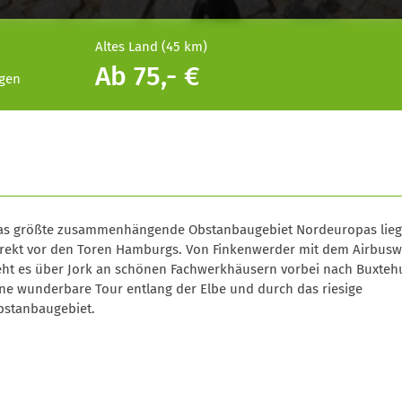
Altes Land (45 km)
Ab 75,- €
ngen
as größte zusammenhängende Obstanbaugebiet Nordeuropas lieg
irekt vor den Toren Hamburgs. Von Finkenwerder mit dem Airbusw
eht es über Jork an schönen Fachwerkhäusern vorbei nach Buxteh
ine wunderbare Tour entlang der Elbe und durch das riesige
bstanbaugebiet.