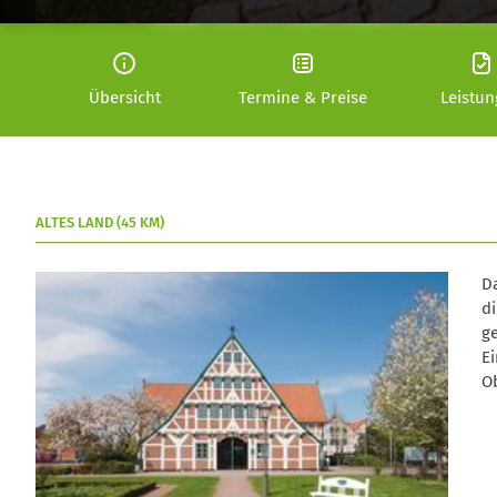
Übersicht
Termine & Preise
Leistu
ALTES LAND (45 KM)
D
d
g
E
O