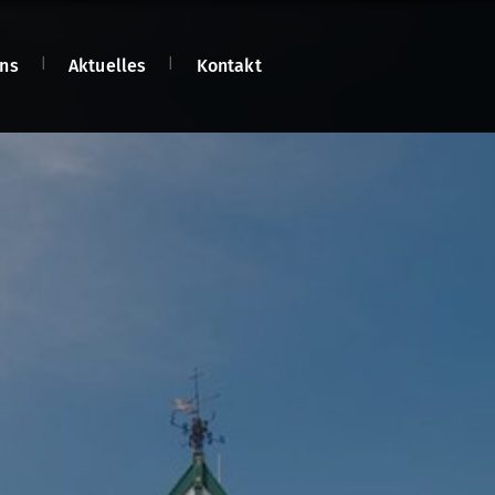
ns
Aktuelles
Kontakt
n
n
net