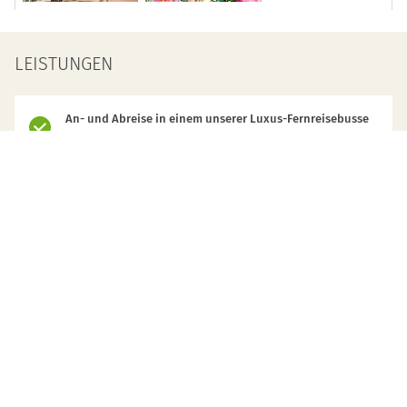
LEISTUNGEN
An- und Abreise in einem unserer Luxus-Fernreisebusse
mit Fahrradbeförderung
Alle Transfer-, Ausflugs- und Besichtigungsfahrten vor
Ort
6 Übernachtungen in Hotels der guten Mittelklasse im
Doppelzimmer inkl. Frühstück
2 Abendessen
Eintritte und Führungen wie beschrieben