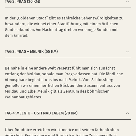
TAG 2: PRAG (30 KM)
In der „Goldenen Stadt“ gibt es zahlreiche Sehenswürdigkeiten zu
bewundern, die wir bei einer Stadtführung mit einem örtlichen
Guide erkunden. Am Nachmittag drehen wir einige Runden mit
dem Fahrrad.
TAG 3: PRAG – MELNIK (55 KM)
Beinahe in eine andere Welt versetzt fühlt man sich zunächst
entlang der Moldau, sobald man Prag verlassen hat. Die ländliche
Atmosphäre begleitet uns bis nach Melnik. Vom Schlossberg
genießen wir einen herrlichen Blick auf den Zusammenfluss von
Moldau und Elbe. Melnik gilt als Zentrum des böhmischen
Weinanbaugebietes.
TAG 4: MELNIK – USTI NAD LABEM (70 KM)
Über Roudnice erreichen wir Litmerice mit seinen farbenfrohen
gotischen, Renaissance und Barockbauten am Zusammenfluss